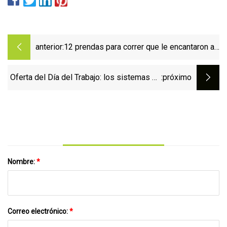
anterior:
12 prendas para correr que le encantaron a
nuestro equipo en agosto
Oferta del Día del Trabajo: los sistemas de
:próximo
recuperación Hyperice tienen hasta $100
de descuento
Nombre:
*
Correo electrónico:
*