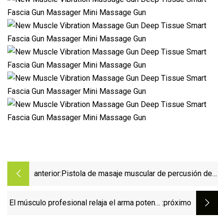
anterior:
Pistola de masaje muscular de percusión de
tejido profundo potente sin escobillas de 24
V para aliviar el dolor Pistola de masaje de
El músculo profesional relaja el arma potente
:próximo
impacto profesional de mano súper
comercial inalámbrica del masaje de la