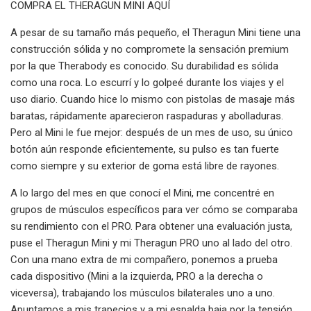
COMPRA EL THERAGUN MINI AQUÍ
A pesar de su tamaño más pequeño, el Theragun Mini tiene una
construcción sólida y no compromete la sensación premium
por la que Therabody es conocido. Su durabilidad es sólida
como una roca. Lo escurrí y lo golpeé durante los viajes y el
uso diario. Cuando hice lo mismo con pistolas de masaje más
baratas, rápidamente aparecieron raspaduras y abolladuras.
Pero al Mini le fue mejor: después de un mes de uso, su único
botón aún responde eficientemente, su pulso es tan fuerte
como siempre y su exterior de goma está libre de rayones.
A lo largo del mes en que conocí el Mini, me concentré en
grupos de músculos específicos para ver cómo se comparaba
su rendimiento con el PRO. Para obtener una evaluación justa,
puse el Theragun Mini y mi Theragun PRO uno al lado del otro.
Con una mano extra de mi compañero, ponemos a prueba
cada dispositivo (Mini a la izquierda, PRO a la derecha o
viceversa), trabajando los músculos bilaterales uno a uno.
Apuntamos a mis trapecios y a mi espalda baja por la tensión