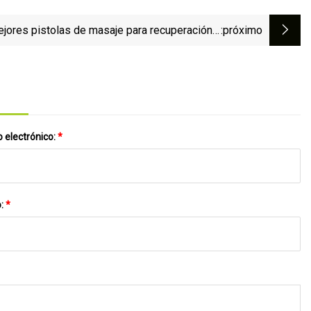
jores pistolas de masaje para recuperación y
:próximo
alivio en 2023
 electrónico:
*
o:
*