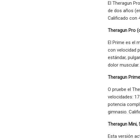
El Theragun Pro
de dos años (en
Calificado con 4
Theragun Pro (c
El Prime es el 
con velocidad p
estándar, pulga
dolor muscular. 
Theragun Prime
O pruebe el Ther
velocidades: 17
potencia comple
gimnasio. Califi
Theragun Mini, 
Esta versión ac