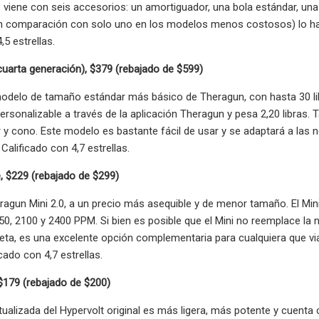
 viene con seis accesorios: un amortiguador, una bola estándar, una
 comparación con solo uno en los modelos menos costosos) lo hace 
,5 estrellas.
uarta generación), $379 (rebajado de $599)
modelo de tamaño estándar más básico de Theragun, con hasta 30 li
ersonalizable a través de la aplicación Theragun y pesa 2,20 libras
r y cono. Este modelo es bastante fácil de usar y se adaptará a las 
Calificado con 4,7 estrellas.
, $229 (rebajado de $299)
agun Mini 2.0, a un precio más asequible y de menor tamaño. El Mini 2.
50, 2100 y 2400 PPM. Si bien es posible que el Mini no reemplace l
ta, es una excelente opción complementaria para cualquiera que viaj
cado con 4,7 estrellas.
$179 (rebajado de $200)
tualizada del Hypervolt original es más ligera, más potente y cuent