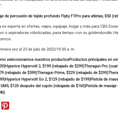
".
je de percusión de tejido profundo Flyby F1Pro para atletas, $50 (re
es experta en ofertas, viajes, equipaje, hogar y más para CBS Esse
vo o aspiradoras robotizadas, pasa tiempo con su goldendoodle, Har
perros.
rimera vez el 25 de julio de 2023/10:50 a. m.
mo seleccionamos nuestros productos
Productos principales en est
00)
Hyperice Hypervolt 2, $199 (rebajado de $299)
Theragun Pro (cuar
79 (rebajado de $599)
Theragun Prime, $229 (rebajado de $299)
Thera
99)
Hyperice Hypervolt Go 2, $129 (rebajado de $199)
Pistola de masa
 GM5, $120 después del cupón (rebajada de $160)
Pistola de masaje 
40)