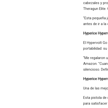
cabezales y pro
Theragun Elite. 
"Esta pequeña j
antes de ir a l
Hyperice Hyperv
El Hypervolt Go
portabilidad: s
"Me regalaron 
Amazon. "Cuand
silencioso. Def
Hyperice Hyperv
Una de las mejo
Esta pistola de
para satisfacer