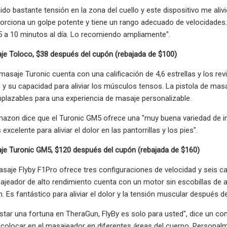
ido bastante tensión en la zona del cuello y este dispositivo me aliv
porciona un golpe potente y tiene un rango adecuado de velocidade
5 a 10 minutos al día. Lo recomiendo ampliamente".
je Toloco, $38 después del cupón (rebajada de $100)
masaje Turonic cuenta con una calificación de 4,6 estrellas y los rev
o y su capacidad para aliviar los músculos tensos. La pistola de ma
plazables para una experiencia de masaje personalizable.
mazon dice que el Turonic GM5 ofrece una "muy buena variedad de in
 excelente para aliviar el dolor en las pantorrillas y los pies".
aje Turonic GM5, $120 después del cupón (rebajada de $160)
asaje Flyby F1Pro ofrece tres configuraciones de velocidad y seis cab
sajeador de alto rendimiento cuenta con un motor sin escobillas de
ón. Es fantástico para aliviar el dolor y la tensión muscular después 
star una fortuna en TheraGun, FlyBy es solo para usted", dice un 
 colocar en el masajeador en diferentes áreas del cuerpo. Personalmen