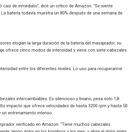
ió casi de inmediato", dice un crítico de Amazon. "Se siente
s. La batería todavía muestra un 80% después de una semana de
isores elogian la larga duración de la batería del masajeador, su
saje ofrece cinco modos de intensidad y viene con siete cabezales
tensidad entre los diferentes niveles. Lo uso para recuperarme
ezales intercambiables. Es silencioso y liviano, pesa solo 1,8
 alto impacto que ofrece velocidades de hasta 3200 rpm y hasta 50
de un entrenamiento intenso.
comprador verificado en Amazon. "Tiene muchos cabezales
te, tengo dolor en los hombros y los pies, y alivia el dolor entre