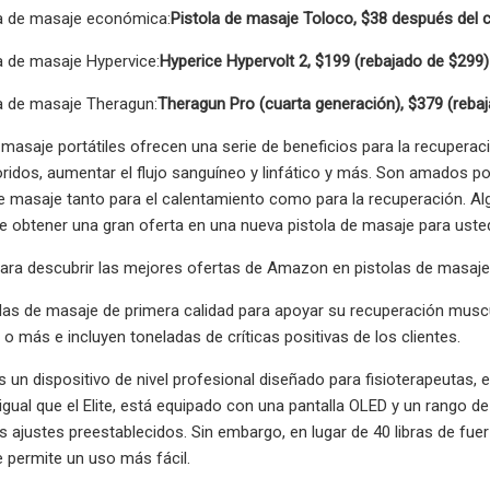
la de masaje económica:
Pistola de masaje Toloco, $38 después del 
a de masaje Hypervice:
Hyperice Hypervolt 2, $199 (rebajado de $299)
a de masaje Theragun:
Theragun Pro (cuarta generación), $379 (reba
 masaje portátiles ofrecen una serie de beneficios para la recuperac
idos, aumentar el flujo sanguíneo y linfático y más. Son amados por
e masaje tanto para el calentamiento como para la recuperación. A
e obtener una gran oferta en una nueva pistola de masaje para usted o
ara descubrir las mejores ofertas de Amazon en pistolas de masaje
las de masaje de primera calidad para apoyar su recuperación muscu
 o más e incluyen toneladas de críticas positivas de los clientes.
 un dispositivo de nivel profesional diseñado para fisioterapeutas,
l igual que el Elite, está equipado con una pantalla OLED y un rango 
s ajustes preestablecidos. Sin embargo, en lugar de 40 libras de fue
ue permite un uso más fácil.