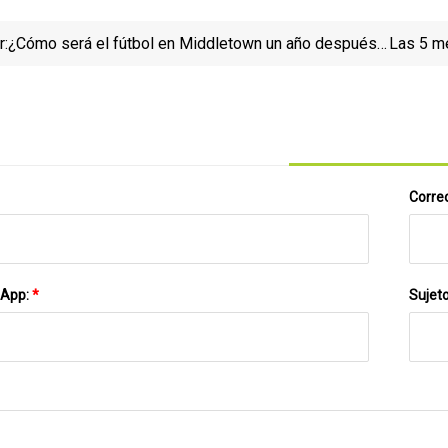
r:
¿Cómo será el fútbol en Middletown un año después
Las 5 me
del escándalo de las novatadas? "Somos grandes en
las segundas oportunidades"
Correo
sApp:
*
Sujet