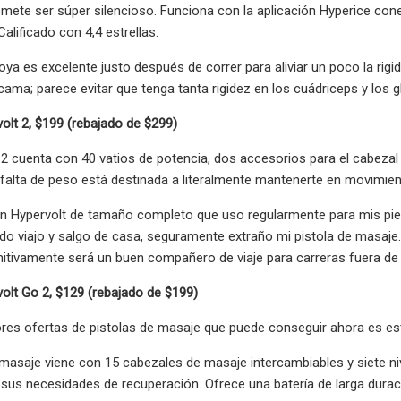
mete ser súper silencioso. Funciona con la aplicación Hyperice conec
Calificado con 4,4 estrellas.
oya es excelente justo después de correr para aliviar un poco la rig
a cama; parece evitar que tenga tanta rigidez en los cuádriceps y los 
olt 2, $199 (rebajado de $299)
 2 cuenta con 40 vatios de potencia, dos accesorios para el cabezal 
u falta de peso está destinada a literalmente mantenerte en movimient
un Hypervolt de tamaño completo que uso regularmente para mis pier
o viajo y salgo de casa, seguramente extraño mi pistola de masaje.
initivamente será un buen compañero de viaje para carreras fuera de
olt Go 2, $129 (rebajado de $199)
res ofertas de pistolas de masaje que puede conseguir ahora es es
 masaje viene con 15 cabezales de masaje intercambiables y siete ni
 sus necesidades de recuperación. Ofrece una batería de larga duració