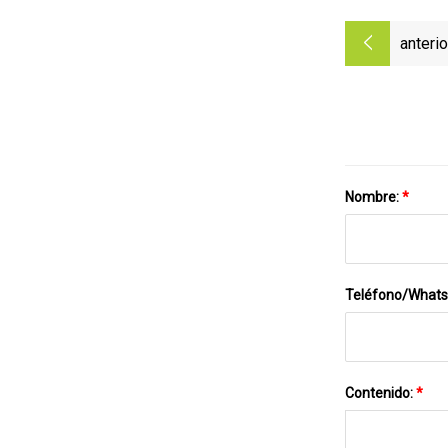
anterio
Nombre:
*
Teléfono/What
Contenido:
*