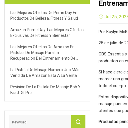
Entrenam
Las Mejores Ofertas De Prime Day En
Jul 25, 202
Productos De Belleza, Fitness Y Salud
Amazon Prime Day: Las Mejores Ofertas
Por Kaylyn Mc
Exclusivas De Fitness Y Bienestar
25 de julio de 2
Las Mejores Ofertas De Amazon En
Pistolas De Masaje Para La
CBS Essentials
Recuperación Del Entrenamiento De
productos en es
Verano: Theragun, Hyperice Y Más
La Pistola De Masaje Número Uno Más
Si hace ejercic
Vendida De Amazon Está A La Venta
marcar una gran
todo el cuerpo.
Revisión De La Pistola De Masaje Bob Y
Brad D6 Pro
Estos dispositi
masaje pueden 
clientes que p
Productos princ